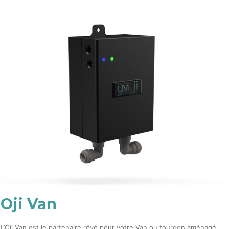
Oji Van
L’Oji Van est le partenaire rêvé pour votre Van ou fourgon aménagé.