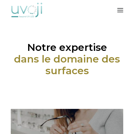
Nos solutions
Notre expertise
L’entreprise
dans le domaine des
Notre métier
Où nous trouver
surfaces